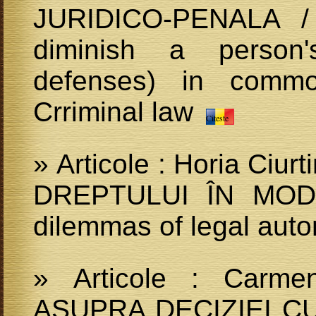
JURIDICO-PENALA /
diminish a person's
defenses) in comm
Crriminal law
Citeste
» Articole : Horia Ci
DREPTULUI ÎN MOD
dilemmas of legal aut
» Articole : Carm
ASUPRA DECIZIEI C