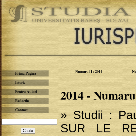
Numarul 1 / 2014
Nu
Prima Pagina
Istoric
2014 - Numarul
Pentru Autori
Redactia
Contact
» Studii : P
SUR LE R