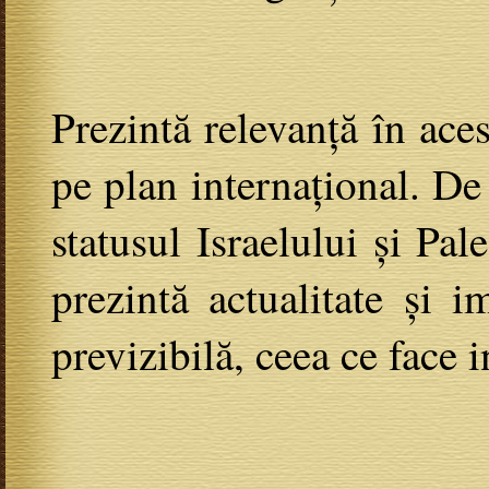
Prezintă relevanță în ace
pe plan internațional. De
statusul Israelului și Pale
prezintă actualitate și 
previzibilă, ceea ce face 