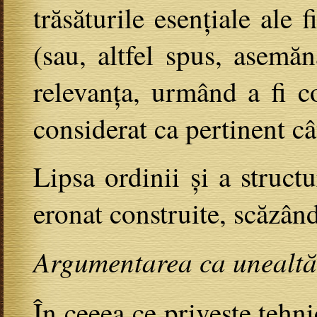
trăsăturile esențiale ale
(sau, altfel spus, asemăn
relevanța, urmând a fi co
considerat ca pertinent câ
Lipsa ordinii și a struct
eronat construite, scăzân
Argumentarea ca unealtă
În ceeea ce privește tehni