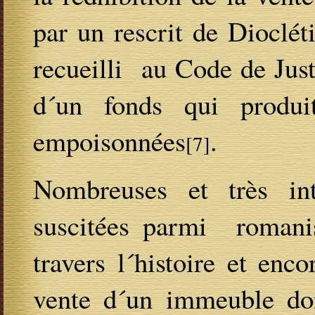
par un rescrit de Dioclé
recueilli au Code de Just
d´un fonds qui produi
empoisonnées
.
[7]
Nombreuses et très int
suscitées parmi romanis
travers l´histoire et enc
vente d´un immeuble dont