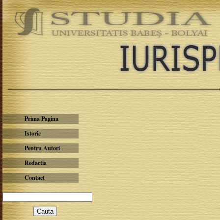
Prima Pagina
Istoric
Pentru Autori
Redactia
Contact