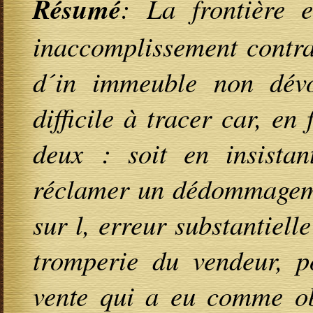
Résumé
: La frontière e
inaccomplissement contrac
d´in immeuble non dévo
difficile à tracer car, en 
deux : soit en insistan
réclamer un dédommagemen
sur l, erreur substantiell
tromperie du vendeur, p
vente qui a eu comme ob