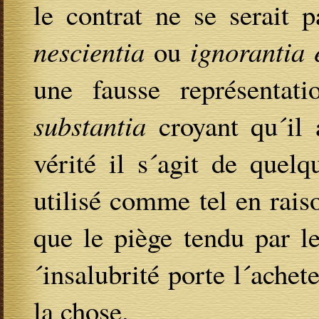
le contrat ne se serait 
nescientia
ou
ignorantia 
une fausse représentat
substantia
croyant qu´il 
vérité il s´agit de quel
utilisé comme tel en rais
que le piège tendu par le
´insalubrité porte l´achet
la chose.