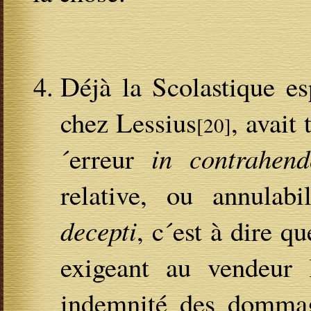
Déjà la Scolastique es
chez Lessius
, avait 
[20]
´erreur
in contrahend
relative, ou annulabi
decepti
, c´est à dire q
exigeant au vendeur
indemnité des dommag