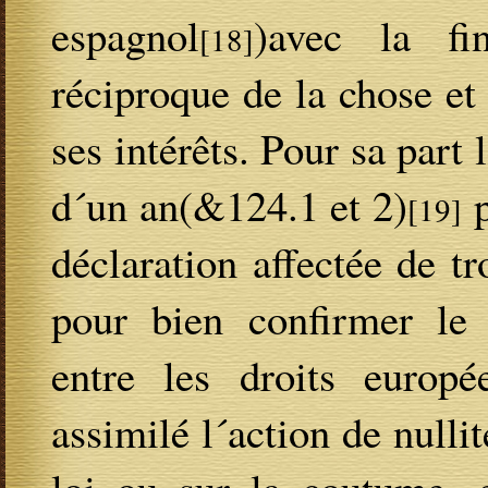
espagnol
)avec la fin
[18]
réciproque de la chose et 
ses intérêts. Pour sa part
d´un an(&124.1 et 2)
p
[19]
déclaration affectée de t
pour bien confirmer le
entre les droits europé
assimilé l´action de nullit