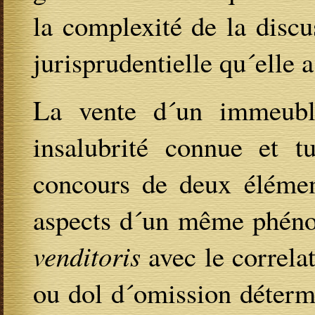
la complexité de la discu
jurisprudentielle qu´elle a
La vente d´un immeubl
insalubrité connue et t
concours de deux élément
aspects d´un même phéno
venditoris
avec le correla
ou dol d´omission détermin