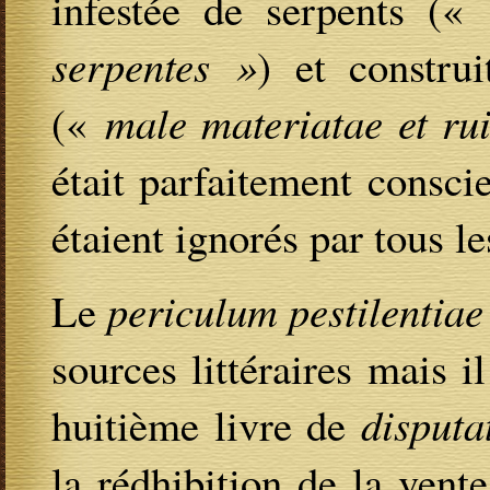
infestée de serpents («
serpentes »
) et constru
(«
male materiatae et ru
était parfaitement conscie
étaient ignorés par tous le
Le
periculum pestilentiae
sources littéraires mais 
huitième livre de
disputa
la rédhibition de la vente