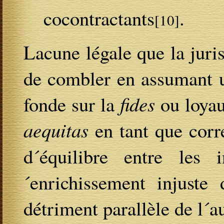
cocontractants
.
[10]
Lacune légale que la juri
de combler en assumant u
fonde sur la
fides
ou loyaut
aequitas
en tant que corr
d´équilibre entre les 
´enrichissement injuste 
détriment parallèle de l´au