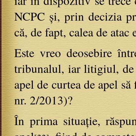
iar în dispozitiv se trece
NCPC și, prin decizia pro
că, de fapt, calea de atac 
Este vreo deosebire într
tribunalul, iar litigiul, 
apel de curtea de apel să
nr. 2/2013)?
În prima situație, răspu