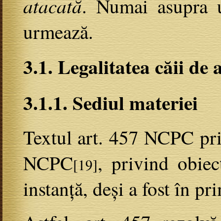
atacată
. Numai asupra 
urmează.
3.1. Legalitatea căii de 
3.1.1. Sediul materiei
Textul art. 457 NCPC priv
NCPC
, privind obiec
[19]
instanță, deși a fost în pr