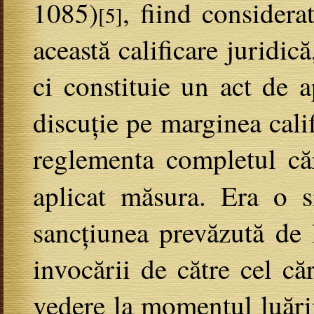
1085)
, fiind considera
[5]
această calificare juridic
ci constituie un act de a
discuție pe marginea calif
reglementa completul căr
aplicat măsura. Era o 
sancțiunea prevăzută de 
invocării de către cel că
vedere la momentul luării