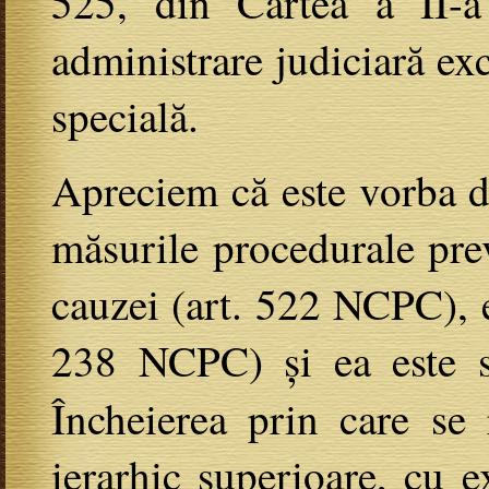
525, din Cartea a II-
administrare judiciară exc
specială.
Apreciem că este vorba de
măsurile procedurale prev
cauzei (art. 522 NCPC), e
238 NCPC) și ea este so
Încheierea prin care se 
ierarhic superioare, cu e