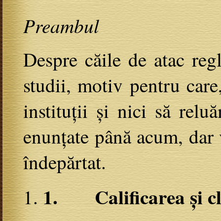
Preambul
Despre căile de atac re
studii, motiv pentru car
instituții și nici să re
enunțate până acum, dar v
îndepărtat.
1.
Calificarea și c