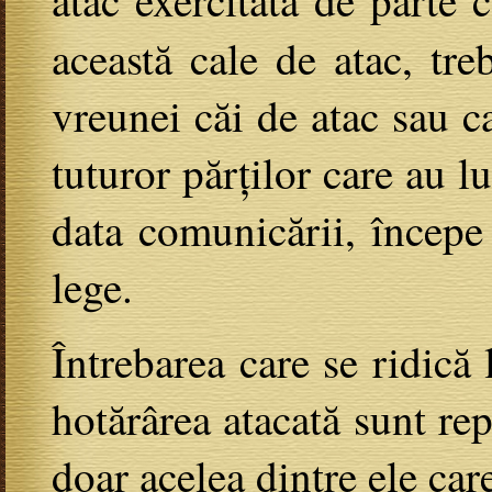
atac exercitată de parte 
această cale de atac, tre
vreunei căi de atac sau c
tuturor părților care au lu
data comunicării, începe 
lege.
Întrebarea care se ridică 
hotărârea atacată sunt re
doar acelea dintre ele car