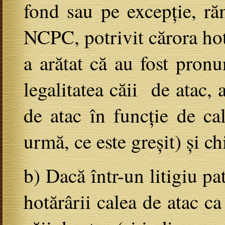
fond sau pe excepție, răm
NCPC, potrivit cărora hotă
a arătat că au fost pron
legalitatea căii de atac, 
de atac în funcție de cali
urmă, ce este greșit) și ch
b) Dacă într-un litigiu pa
hotărârii calea de atac ca