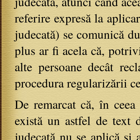
judecată, atunci când aceas
referire expresă la aplica
judecată) se comunică dup
plus ar fi acela că, potri
alte persoane decât recl
procedura regularizării ce
De remarcat că, în ceea c
există un astfel de text 
judecată nu se aplică și 