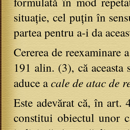
formulată în mod repetat
situație, cel puțin în se
partea pentru a-i da aceast
Cererea de reexaminare a 
191 alin. (3), că aceasta 
cale de atac de r
aduce a
Este adevărat că, în art.
constitui obiectul unor c