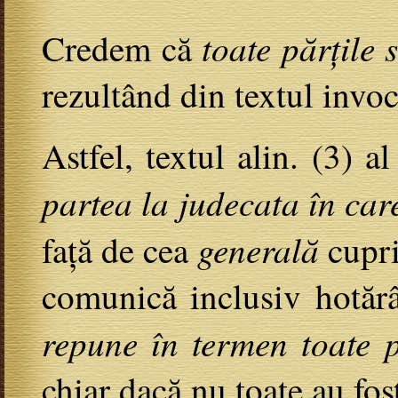
toate părțile 
Credem că
rezultând din textul invoc
Astfel, textul alin. (3) 
partea la judecata în car
generală
față de cea
cupri
comunică inclusiv hotărâr
repune în termen toate p
chiar dacă nu toate au fost