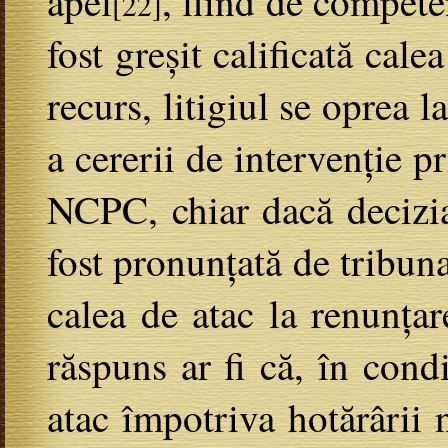
apel
, fiind de compete
[22]
fost greșit calificată cal
recurs, litigiul se oprea l
a cererii de intervenție pr
NCPC, chiar dacă decizia 
fost pronunțată de tribuna
calea de atac la renunțar
răspuns ar fi că, în condi
atac împotriva hotărârii n