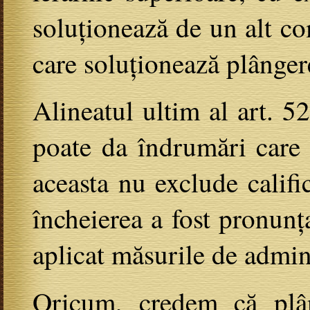
soluționează de un alt com
care soluționează plânger
Alineatul ultim al art. 5
poate da îndrumări care s
aceasta nu exclude califi
încheierea a fost pronunț
aplicat măsurile de admini
Oricum, credem că plâ