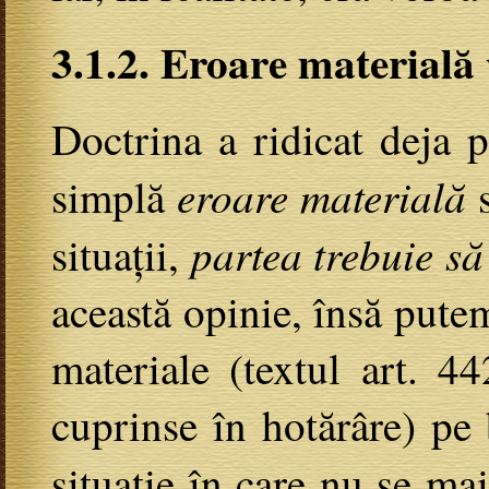
3.1.2. Eroare materială
Doctrina a ridicat deja pr
eroare materială
simplă
s
partea trebuie să
situații,
această opinie, însă pute
materiale (textul art. 4
cuprinse în hotărâre) pe 
situație în care nu se m