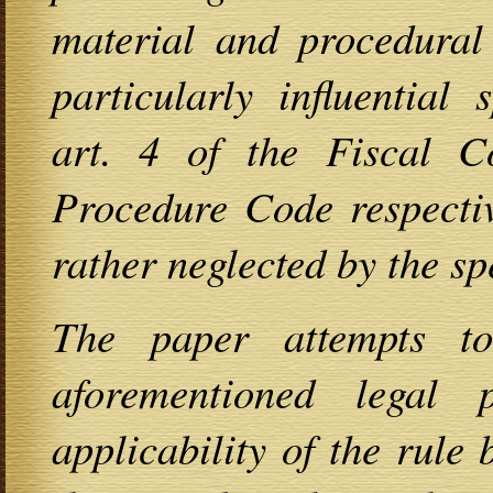
material and procedural 
particularly influential
art. 4 of the Fiscal C
Procedure Code respectiv
rather neglected by the spe
The paper attempts to
aforementioned legal 
applicability of the rule