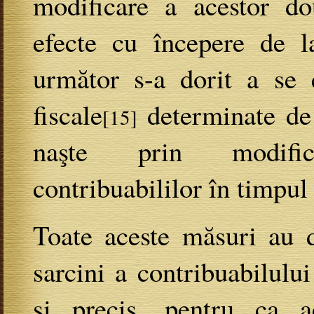
modificare a acestor d
efecte cu începere de l
următor s-a dorit a se e
fiscale
determinate de i
[15]
naşte prin modific
contribuabililor în timpul 
Toate aceste măsuri au d
sarcini a contribuabilului
şi precis, pentru ca a