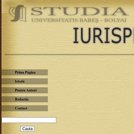
Prima Pagina
Istoric
Pentru Autori
Redactia
Contact