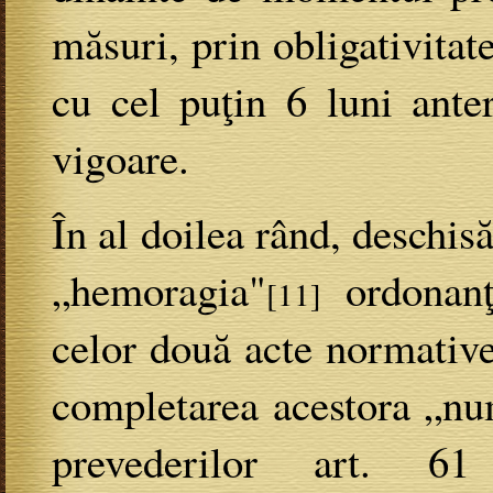
măsuri, prin obligativitat
cu cel puţin 6 luni anter
vigoare.
În al doilea rând, deschis
„hemoragia"
ordonanţ
[11]
celor două acte normative
completarea acestora „num
prevederilor art. 61