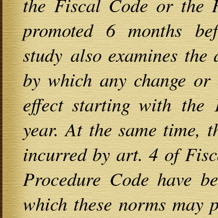
the Fiscal Code or the 
promoted 6 months befo
study also examines the 
by which any change or a
effect starting with the
year. At the same time, th
incurred by art. 4 of Fis
Procedure Code have bee
which these norms may pr