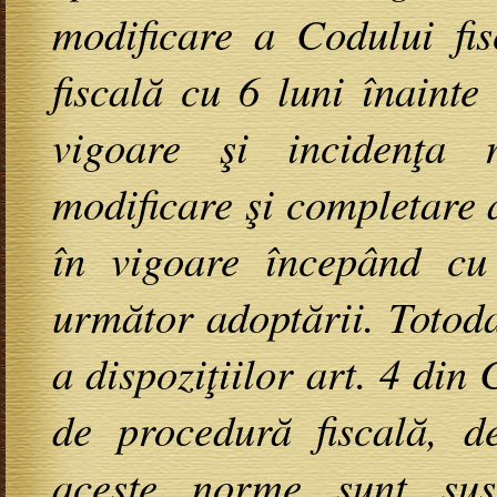
modificare a Codului fi
fiscală cu 6 luni înainte
vigoare şi incidenţa 
modificare şi completare a
în vigoare începând cu
următor adoptării. Totodat
a dispoziţiilor art. 4 din 
de procedură fiscală, de
aceste norme sunt susc