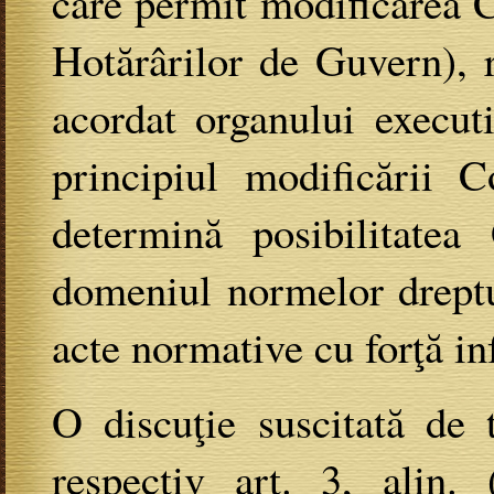
care permit modificarea C
Hotărârilor de Guvern), 
acordat organului execut
principiul modificării C
determină posibilitatea
domeniul normelor dreptu
acte normative cu forţă inf
O discuţie suscitată de t
respectiv art. 3, alin.