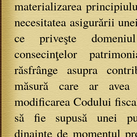
materializarea principiul
necesitatea asigurării unei 
ce priveşte domeniul
consecinţelor patrimo
răsfrânge asupra contri
măsură care ar avea 
modificarea Codului fiscal
să fie supusă unei pub
dinainte de momentul pro