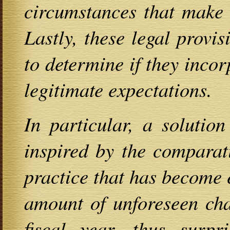
circumstances that make t
Lastly, these legal provi
to determine if they inco
legitimate expectations.
In particular, a solutio
inspired by the comparat
practice that has become 
amount of unforeseen cha
fiscal year, thus surpr