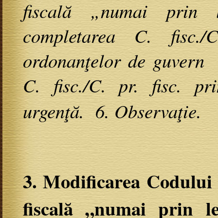
fiscală „numai prin 
completarea C. fisc./
ordonanţelor de guvern 
C. fisc./C. pr. fisc. p
urgenţă.
6. Observaţie.
3. Modificarea Codului f
fiscală „numai prin l