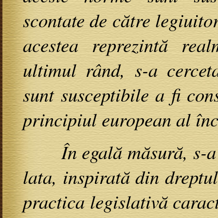
scontate de către legiuitor
acestea reprezintă rea
ultimul rând, s-a cercet
sunt susceptibile a fi con
principiul european al înc
În egală măsură, s-a îns
lata, inspirată din drept
practica legislativă caract