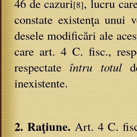
46 de cazuri
, lucru car
[8]
constate existenţa unui v
desele modificări ale ace
care art. 4 C. fisc., resp
respectate
întru totul
de
inexistente.
2. Raţiune.
Art. 4 C. fisc