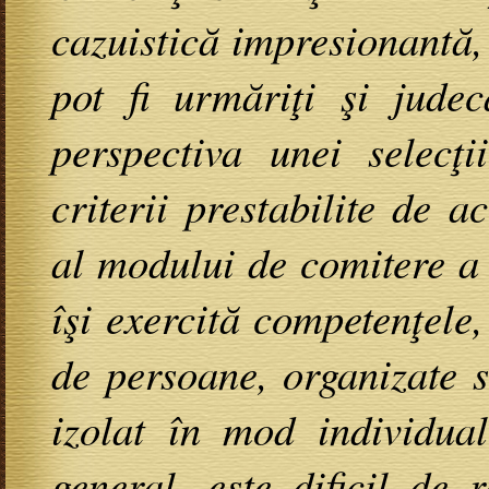
cazuistică impresionantă, 
pot fi urmăriţi şi judec
perspectiva unei selecţi
criterii prestabilite de a
al modului de comitere a 
îşi exercită competenţele
de persoane, organizate 
izolat în mod individual
general, este dificil de 