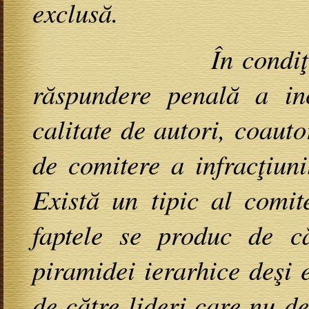
exclusă.
În condiţiile mai 
răspundere penală a inc
calitate de autori, coauto
de comitere a infracţiuni
Există un tipic al comit
faptele se produc de că
piramidei ierarhice deşi 
de către lideri care nu d