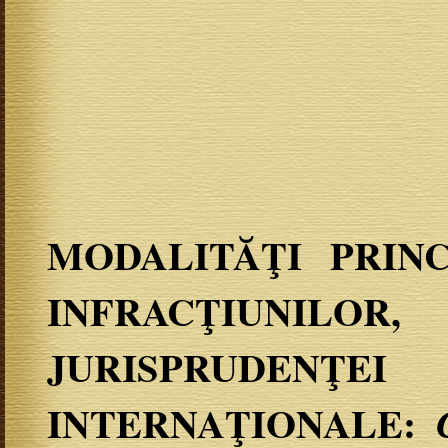
MODALITĂŢI PRIN
INFRACŢIUN
JURISPRUDENŢEI
INTERNAŢIONALE: