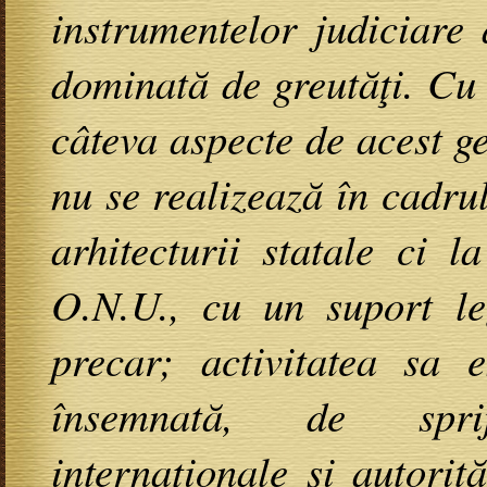
instrumentelor judiciare
dominată de greutăţi. Cu
câteva aspecte de acest ge
nu se realizează în cadrul
arhitecturii statale ci l
O.N.U., cu un suport leg
precar; activitatea sa 
însemnată, de spri
internaţionale şi autorit