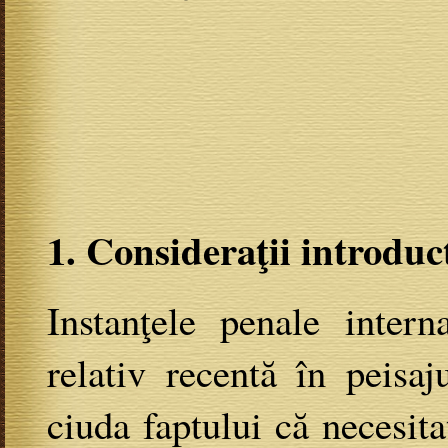
1. Consideraţii introduc
Instanţele penale intern
relativ recentă în peisaju
ciuda faptului că necesit