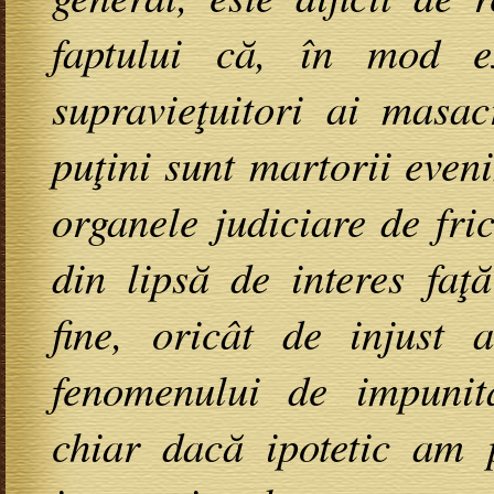
faptului că, în mod e
supravieţuitori ai masac
puţini sunt martorii eve
organele judiciare de fri
din lipsă de interes faţ
fine, oricât de injust 
fenomenului de impunita
chiar dacă ipotetic am 