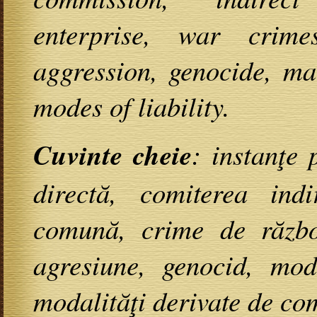
enterprise, war crime
aggression, genocide, mai
modes of liability.
Cuvinte cheie
: instanţe 
directă, comiterea indi
comună, crime de război
agresiune, genocid, moda
modalităţi derivate de co