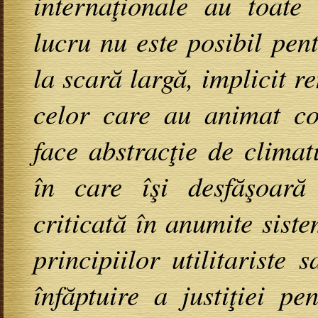
internaţionale au toate
lucru nu este posibil pe
la scară largă, implicit r
celor care au animat con
face abstracţie de climatu
în care îşi desfăşoară a
criticată în anumite sist
principiilor utilitariste
înfăptuire a justiţiei pe