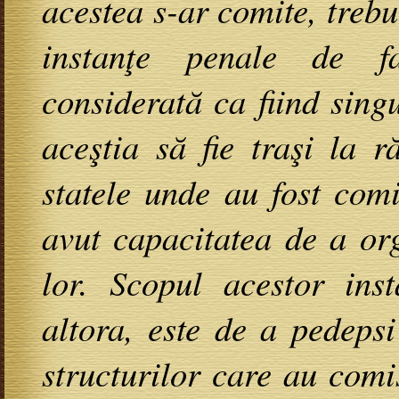
acestea s-ar comite, treb
instanţe penale de fa
considerată ca fiind sing
aceştia să fie traşi la r
statele unde au fost com
avut capacitatea de a or
lor. Scopul acestor inst
altora, este de a pedepsi
structurilor care au comi