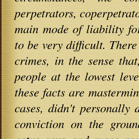
perpetrators, coperpetrat
main mode of liability f
to be very difficult. Ther
crimes, in the sense tha
people at the lowest lev
these facts are mastermi
cases, didn't personally 
conviction on the groun