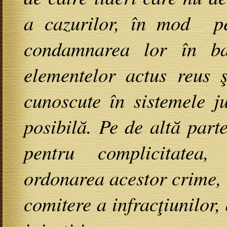
a cazurilor, în mod per
condamnarea lor în ba
elementelor actus reus 
cunoscute în sistemele ju
posibilă. Pe de altă par
pentru complicitatea, 
ordonarea acestor crime,
comitere a infracţiunilor, 