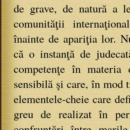
de grave, de natură a le
comunităţii internaţio
înainte de apariţia lor. 
că o instanţă de judecat
competenţe în materia d
sensibilă şi care, în mod t
elementele-cheie care defi
greu de realizat în per
confruntări între maril