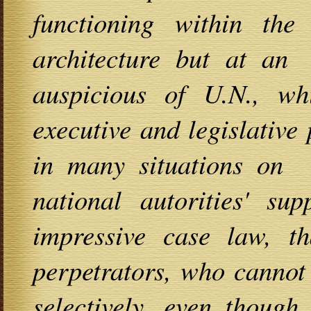
functioning within the
architecture but at an 
auspicious of U.N., w
executive and legislative 
in many situations on 
national autorities' su
impressive case law, th
perpetrators, who cannot 
selectively, even though