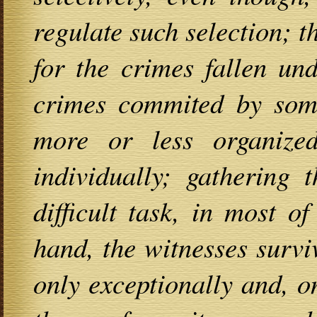
regulate such selection; t
for the crimes fallen und
crimes commited by some
more or less organize
individually; gathering 
difficult task, in most o
hand, the witnesses surv
only exceptionally and, o