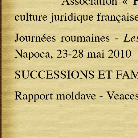
Association « 
culture juridique français
Journées roumaines -
Le
Napoca, 23-28 mai 2010
SUCCESSIONS ET FA
Rapport moldave - Veac