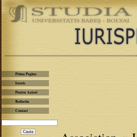
Prima Pagina
Istoric
Pentru Autori
Redactia
Contact