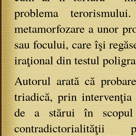
problema terorismului
metamorfozare a unor pro
sau focului, care îşi regă
iraţional din testul poligra
Autorul arată că probare
triadică, prin intervenţia
de a stărui în scopul 
contradictorialităţ