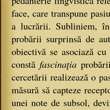
pedanterie lingvistică re
face, care transpune pasiu
a lucrării. Subliniem, î
probării surprinsă de aut
obiectivă se asociază cu 
constă
fascinaţia
probării
cercetării realizează o pas
măsură să capteze recepto
unei note de subsol, devi