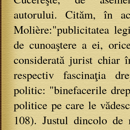
autorului. Cităm, în ac
Molière:"publicitatea le
de cunoaştere a ei, ori
considerată jurist chiar 
respectiv fascinaţia dr
politic: "binefacerile dre
politice pe care le vădes
108). Justul dincolo de 