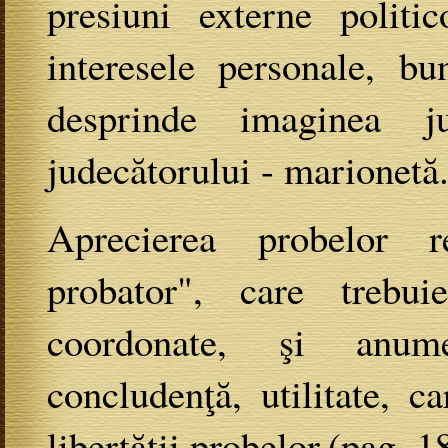
presiuni externe politic
interesele personale, bu
desprinde imaginea j
judecătorului - marionetă
Aprecierea probelor re
probator", care trebu
coordonate, şi anume 
concludenţă, utilitate, c
libertăţii probelor.(pag. 