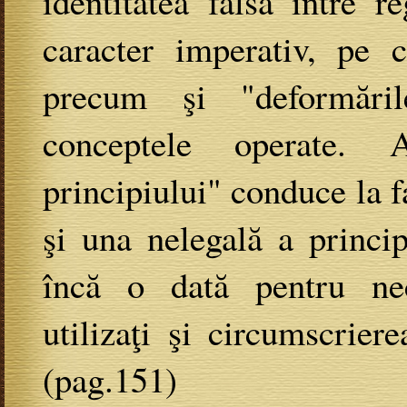
identitatea falsă între 
caracter imperativ, pe c
precum şi "deformări
conceptele operate. A
principiului" conduce la fa
şi una nelegală a princip
încă o dată pentru nece
utilizaţi şi circumscrier
(pag.151)