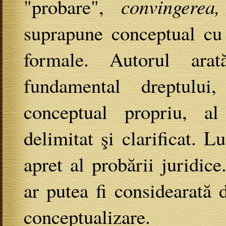
"probare",
convingere
suprapune conceptual c
formale. Autorul arat
fundamental dreptulu
conceptual propriu, al
delimitat şi clarificat. L
apret al probării juridic
ar putea fi considearată
conceptualizare.