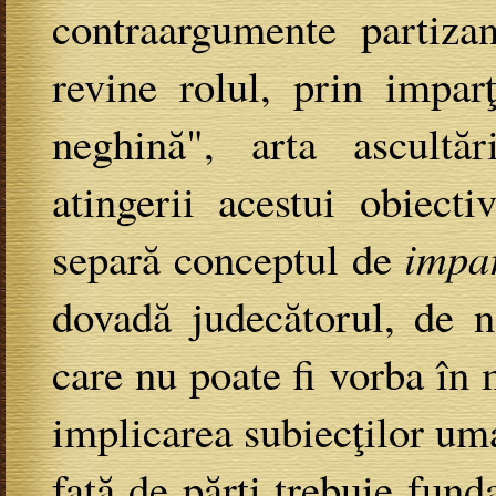
contraargumente partizan
revine rolul, prin impar
neghină", arta ascultăr
atingerii acestui obiect
separă conceptul de
impar
dovadă judecătorul, de 
care nu poate fi vorba în 
implicarea subiecţilor uma
faţă de părţi trebuie fund