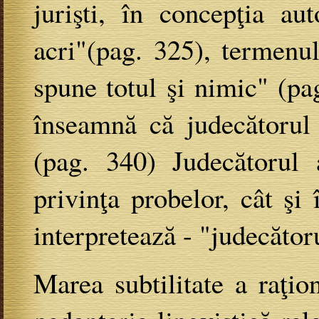
jurişti, în concepţia au
acri"(pag. 325), termenu
spune totul şi nimic" (pag
înseamnă că judecătorul 
(pag. 340) Judecătorul 
privinţa probelor, cât şi
interpretează - "judecător
Marea subtilitate a raţi