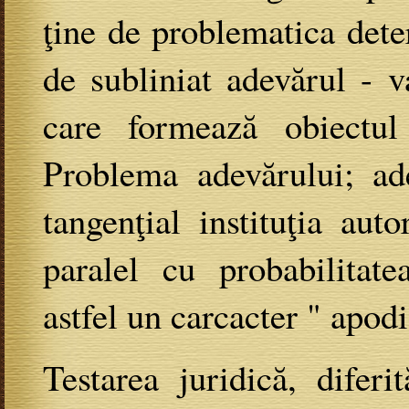
ţine de problematica dete
de subliniat adevărul - v
care formează obiectul
Problema adevărului; ade
tangenţial instituţia auto
paralel cu probabilitate
astfel un carcacter " apod
Testarea juridică, difer