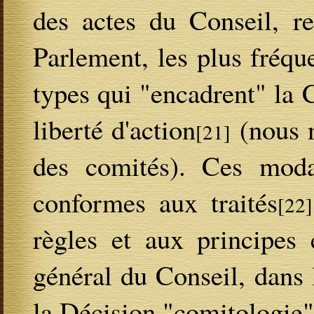
des actes du Conseil, r
Parlement, les plus fréqu
types qui "encadrent" la 
liberté d'action
(nous n
[21]
des comités). Ces modal
conformes aux traités
[22]
règles et aux principes 
général du Conseil, dans 
la Décision "comitologie"