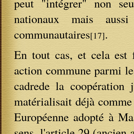
peut "intégrer" non se
nationaux mais auss
communautaires
.
[17]
En tout cas, et cela est 
action commune parmi les
cadrede la coopération j
matérialisait déjà comme 
Européenne adopté à Maas
sens, l'article 29 (ancien 