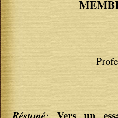
MEMBRE
Prof
Vers un ess
Résumé
: