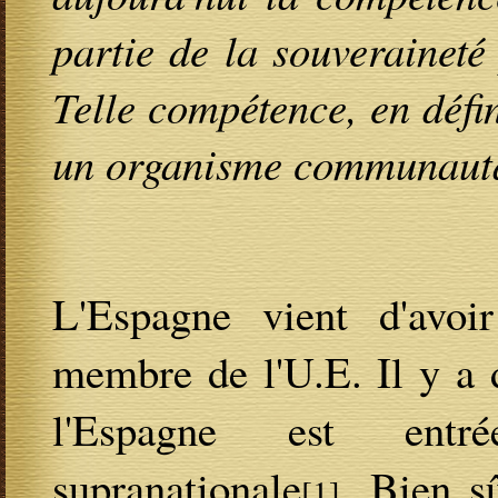
partie de la souverainet
Telle compétence, en défin
un organisme communauta
L'Espagne vient d'avoi
membre de l'U.E. Il y a 
l'Espagne est entré
supranationale
. Bien s
[1]