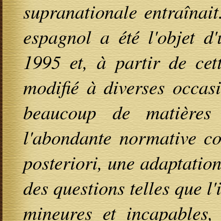
supranationale entraînai
espagnol a été l'objet d
1995 et, à partir de cett
modifié à diverses occas
beaucoup de matières 
l'abondante normative co
posteriori, une adaptation
des questions telles que l'i
mineures et incapables, 