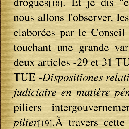
drogues
. Et je dis "
[18]
nous allons l'observer, le
elaborées par le Conseil 
touchant une grande var
deux articles -29 et 31 TU
TUE -
Dispositiones relat
judiciaire en matière pé
piliers intergouvernem
pilier
.À travers cette
[19]